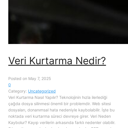
Veri Kurtarma Nedir?
Posted on May 7, 2025
0
Category:
Uncategorized
Veri Kurtarma Nasıl Yapılır? Teknolojinin hızla ilerlediği
çağda dosya silinmesi önemli bir problemdir. Web sitesi
dosyaları, donanımsal hata nedeniyle kaybolabilir. İşte bu
noktada veri kurtarma süreci devreye girer. Veri Neden
Kaybolur? Kayıp verilerin arkasında farklı nedenler olabilir.