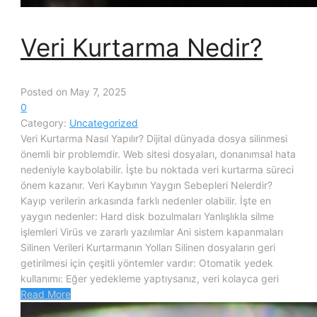
Veri Kurtarma Nedir?
Posted on May 7, 2025
0
Category:
Uncategorized
Veri Kurtarma Nasıl Yapılır? Dijital dünyada dosya silinmesi
önemli bir problemdir. Web sitesi dosyaları, donanımsal hata
nedeniyle kaybolabilir. İşte bu noktada veri kurtarma süreci
önem kazanır. Veri Kaybının Yaygın Sebepleri Nelerdir?
Kayıp verilerin arkasında farklı nedenler olabilir. İşte en
yaygın nedenler: Hard disk bozulmaları Yanlışlıkla silme
işlemleri Virüs ve zararlı yazılımlar Ani sistem kapanmaları
Silinen Verileri Kurtarmanın Yolları Silinen dosyaların geri
getirilmesi için çeşitli yöntemler vardır: Otomatik yedek
kullanımı: Eğer yedekleme yaptıysanız, veri kolayca geri
Read More