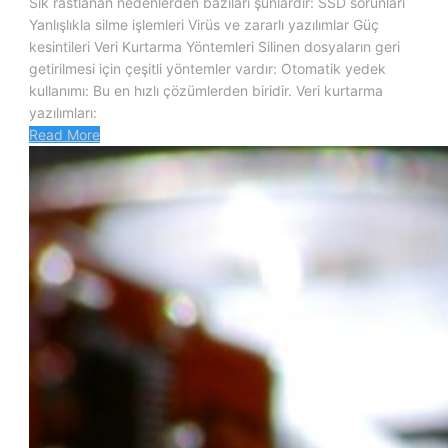
Sık rastlanan nedenlerden bazıları şunlardır: SSD sorunları
Yanlışlıkla silme işlemleri Virüs ve zararlı yazılımlar Güç
kesintileri Veri Kurtarma Yöntemleri Silinen dosyaların geri
getirilmesi için çeşitli yöntemler vardır: Otomatik yedek
kullanımı: Bu en hızlı çözümlerden biridir. Veri kurtarma
yazılımları:
Read More